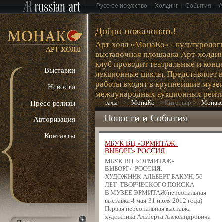
|
|
|
Русское искусство
Холдинг
События
Добро пожаловать!
Арт-холл «МонаКо» - культурологи
выставочная площадка Арт-холдин
клуб проводит театральные и конц
Выставки
лекционные циклы. Представляет 
работы входят в крупнейшие музе
Новости
международных аукционных рейти
залы
>
МонаКо
>
Интерьер
>
Монак
Пресс-релизы
Новости и События
Авторизация
Контакты
МБУК ВЦ «ЭРМИТАЖ-
ВЫБОРГ».РОССИЯ.
МБУК ВЦ «ЭРМИТАЖ-
ВЫБОРГ».РОССИЯ.
ХУДОЖНИК АЛЬБЕРТ БАКУН. 50
ЛЕТ ТВОРЧЕСКОГО ПОИСКА
В МУЗЕЕ ЭРМИТАЖ(персональная
выставка 4 мая-31 июля 2012 года)
Первая персональная выставка
художника Альберта Александровича