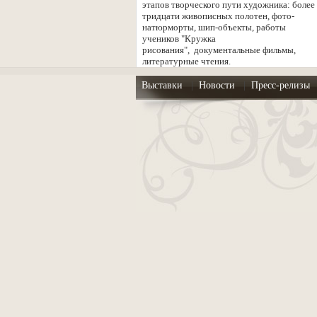
этапов творческого пути художника: более
Дома Романовых в 1913 году. Выставка
тридцати живописных полотен, фото-
включает в себя светскую и церковную
натюрморты, шип-объекты, работы
хронику событий 1913 года в Санкт-
учеников "Кружка
Петербурге, Москве, Ростове, Ярославле.
рисования", документальные фильмы,
В рамках экспозиции будут
литературные чтения.
представлены эскиз нагрудного знака,
посвященного 400-летию Дома
Выставки
|
Новости
|
Пресс-релизы
Романовых, и книга А. Соловьева
«Романовы – подвиг во имя любви»
(издательский дом «Достоинство»).
Вячеслав Васильевич Мухин
Живопись
12 февраля - 10 марта 2011
Вячеслав Васильевич Мухин - кандидат
искусствоведения, член секции критиков
Союза художников РФ, основатель и
первый директор Елагиноостровского
дворца-музея имеет Честь представить
Вам авторский проект.
Под патронатом Объединения членов
рода Романовых
10 декабря 2010 - 15 января 2011
Арт-холдинг "Русское искусство А...Я" и
Объединение "Бронзовое Чудо"
представляет в рамках программы "400