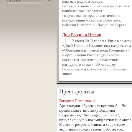
Бакуна в родном городе.
Ретроспективный показ включает в себя
наиболее важные этапы
творчества автора; аналитические
исследования живописи Эрмитажа,
пейзажи Выборга и «Лазурный Берег».
Дни России в Италии
11 – 12 июня 2013 года в г. Риме в рамках
«Дней России в Италии» под патронатом
«Объединение членов рода Романовых»
и организации Россотрудничества
состоится презентация памятного
нагрудного знака «400 лет Дому
Романовых» и вручение его почетным
лицам.
Арт-холдинг «Русское искусство
А..Я» презентует фотовыставку,
рассказывающую о 400-летней истории
Пресс-релизы
Романовых, включая современных
потомков.
Владлен Гаврильчик
Арт-холдинг «Русское искусство А…Я»
Репортажная выставка фотографий А.
представляет выставку Владлена
Буллы
Гаврильчика, "Ars longa, vita brevis",
С 27 марта 2011 года
приуроченную к восьмидесятилетию автор
Арт-холдинг экспонирует репортажную
В связи с ретроспективным характером
выставку фотографий А. Буллы,
экспозиции представлены работы всех
отражающих празднование 300-летия