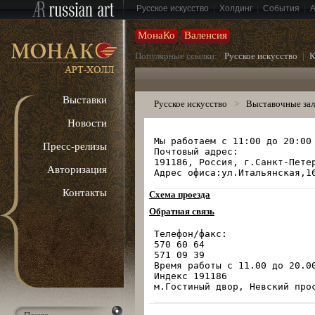
|
|
|
Русское искусство
Холдинг
События
МонаКо
Валенсия
Популярные ссылки:
Русское искусство
|
К
Выставки
Русское искусство
>
Выставочные за
Новости
Мы работаем с 11:00 до 20:00
Пресс-релизы
Почтовый адрес: 
191186, Россия, г.Санкт-Пете
Авторизация
Адрес офиса:ул.Итальянская,1
Контакты
Схема проезда
Обратная связь
Телефон/факс: 
570 60 64
571 09 39
Время работы с 11.00 до 20.0
Индекс 191186 
м.Гостиный двор, Невский про