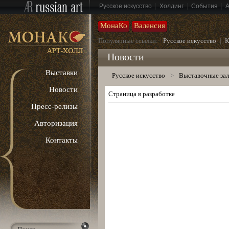
|
|
|
Русское искусство
Холдинг
События
МонаКо
Валенсия
Популярные ссылки:
Русское искусство
|
К
Новости
Выставки
Русское искусство
>
Выставочные за
Новости
Страница в разработке
Пресс-релизы
Авторизация
Контакты