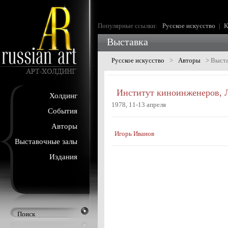
Популярные ссылки:
Русское искусство
|
К
Выставка
Русское искусство
>
Авторы
>
Выста
Институт киноинженеров, 
Холдинг
1978, 11-13 апреля
События
Авторы
Игорь Иванов
Выставочные залы
Издания