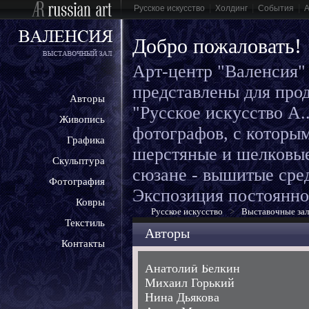
|
|
|
Русское искусство
Холдинг
События
Добро пожаловать!
Арт-центр "Валенсия" 
представлены для про
Авторы
"Русское искусство А.
Живопись
фотографов, с которым
Графика
шерстяные и шелковые 
Скульптура
сюзане - вышитые сред
Фотография
Экспозиция постоянно
Ковры
Русское искусство
>
Выставочные за
Текстиль
Авторы
Контакты
Анатолий Белкин
Михаил Горький
Нина Дьякова