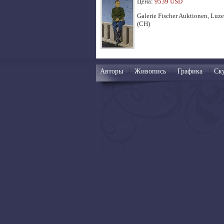
Цена:
9539 USD
Galerie Fischer Auktionen, Luze
(CH)
Авторы
|
Живопись
|
Графика
|
Ск