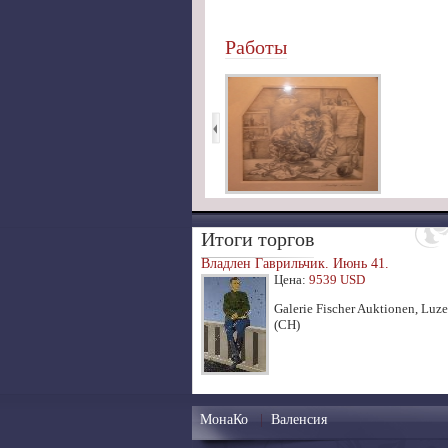
Работы
Итоги торгов
Владлен Гаврильчик. Июнь 41.
Цена:
9539 USD
Galerie Fischer Auktionen, Luze
(CH)
МонаКо
|
Валенсия