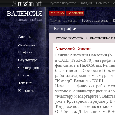
|
|
|
Русское искусство
Холдинг
События
МонаКо
Валенсия
Популярные ссылки:
Русское искусство
|
К
Биография
Авторы
Русское искусство
>
Выставочные за
Живопись
Анатолий Белкин
Графика
Белкин Анатолий Павлович (р. 
в СХШ (1963-1970), на графич
Скульптура
факультете в ИнЖСА им. Репина
Фотография
был отчислен. Состоял в Горко
работал художником в журнала
Ковры
"Костер". Входил в ТЭИИ.
Текстиль
Начал с графических работ с 
уклоном, с иллюстрацией к Хар
Контакты
"Мастеру и Маргарите". Выстав
уже в Кустарном переулке у В.
Тогда же познакомился с москв
О.Рабиным, Д.Плавинским, В.