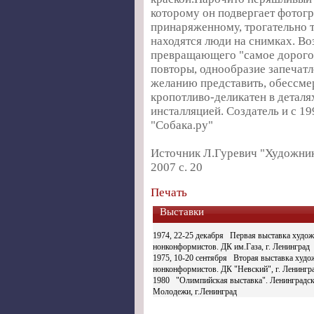
которому он подвергает фотогр
принаряженному, трогательно 
находятся люди на снимках. Во
превращающего "самое дорогое
повторы, однообразие запечатл
желанию представить, обессме
кропотливо-деликатен в деталях
инсталляцией. Создатель и с 19
"Собака.ру"
Источник Л.Гуревич "Художник
2007 с. 20
Печать
Выставки
1974, 22-25 декабря
Первая выставка худож
нонконформистов. ДК им.Газа, г. Ленинград
1975, 10-20 сентября
Вторая выставка худо
нонконформистов. ДК "Невский", г. Ленингр
1980
"Олимпийская выставка". Ленинградс
Молодежи, г.Ленинград