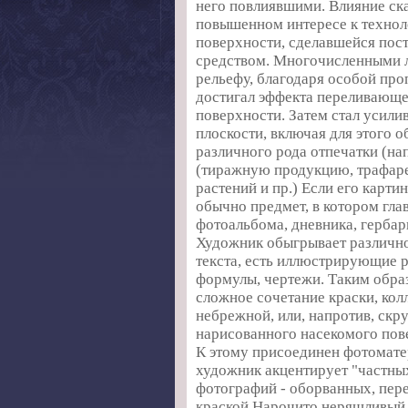
него повлиявшими. Влияние ска
повышенном интересе к технол
поверхности, сделавшейся пос
средством. Многочисленными 
рельефу, благодаря особой проп
достигал эффекта переливающе
поверхности. Затем стал усили
плоскости, включая для этого о
различного рода отпечатки (на
(тиражную продукцию, трафаре
растений и пр.) Если его карти
обычно предмет, в котором гла
фотоальбома, дневника, гербар
Художник обыгрывает различног
текста, есть иллюстрирующие 
формулы, чертежи. Таким образ
сложное сочетание краски, колл
небрежной, или, напротив, скр
нарисованного насекомого пов
К этому присоединен фотомате
художник акцентирует "частны
фотографий - оборванных, пер
краской.Нарочито неряшливый 