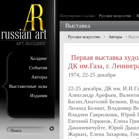
Популярные ссылки:
Русское искусство
|
К
Выставка
Русское искусство
>
Авторы
>
Выста
Первая выставка худ
Холдинг
ДК им.Газа, г. Ленингр
События
1974, 22-25 декабря
Авторы
Выставочные залы
22-25 декабря, ДК им. И.И.Га
Александр Арефьев, Валент
Издания
Басин,Анатолий Белкин, Вла
Леонид Болмат, Владимир Ви
Владлен Гаврильчик, Юрий Г
Евгений Горюнов, Елена Гри
Дакиневичуйте, Юрий Дышле
Жарких, Елена Захарова, Ген