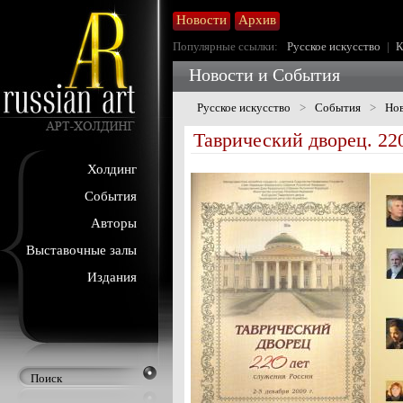
Новости
Архив
Популярные ссылки:
Русское искусство
|
К
Новости и События
Русское искусство
>
События
>
Нов
Таврический дворец. 22
Холдинг
События
Авторы
Выставочные залы
Издания