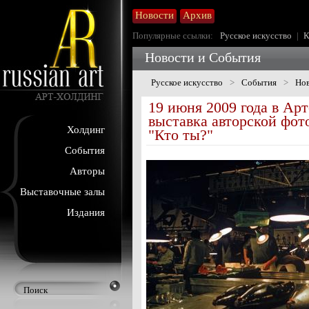
Новости
Архив
Популярные ссылки:
Русское искусство
|
К
Новости и События
Русское искусство
>
События
>
Нов
19 июня 2009 года в Ар
выставка авторской фо
Холдинг
"Кто ты?"
События
Авторы
Выставочные залы
Издания