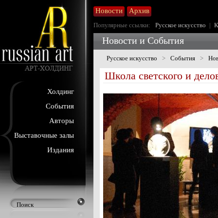
Новости
Архив
Популярные ссылки:
Русское искусство
|
К
Новости и События
Русское искусство
>
События
>
Нов
Школа светского и делов
Холдинг
События
Авторы
Выставочные залы
Издания