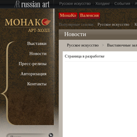
|
|
|
Русское искусство
Холдинг
События
МонаКо
Валенсия
Популярные ссылки:
Русское искусство
|
К
Новости
Выставки
Русское искусство
>
Выставочные за
Новости
Страница в разработке
Пресс-релизы
Авторизация
Контакты